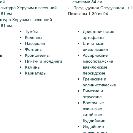
гой
свитками 34 см
← Предыдущая
Следующая →
1
Показаны 1-30 из 94
птура Херувим в весенний
 61 см
Тумбы
Доисторические
Колонны
артефакты
Навершия
Египетская
Фонтаны
цивилизация
в
Кронштейны
Ассирийские
Плитки и молдинги
месопотамские
Камины
вавилонские
Кариатиды
персидские
Греческие и
эллинистические
Римские и
этрусские
Восточные
азиатские
китайские
буддийские
Индийские
индуистские