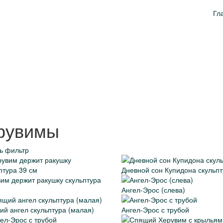
Гл
рувимы
ь фильтр
Дневной сон Купидона скульп
им держит ракушку скульптура
Ангел-Эрос (слева)
й ангел скульптура (малая)
Ангел-Эрос с трубой