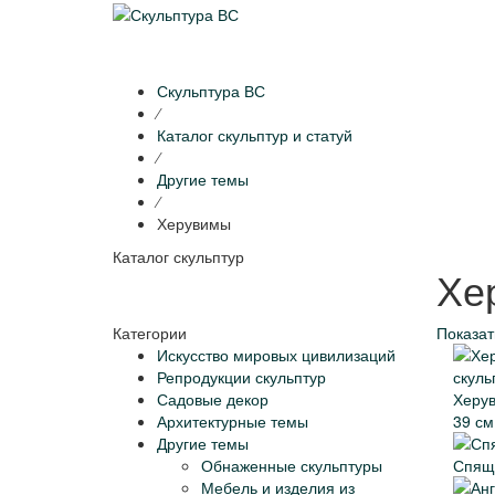
Скульптура ВС
⁄
Каталог скульптур и статуй
⁄
Другие темы
⁄
Херувимы
Каталог скульптур
Хе
Категории
Показат
Искусство мировых цивилизаций
Репродукции скульптур
Садовые декор
Херув
Архитектурные темы
39 см
Другие темы
Обнаженные скульптуры
Спящи
Мебель и изделия из