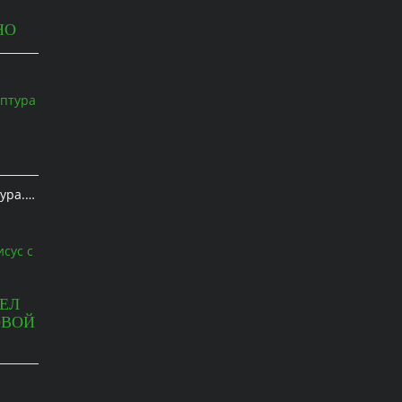
НО
ура.…
ЕЛ
ОВОЙ