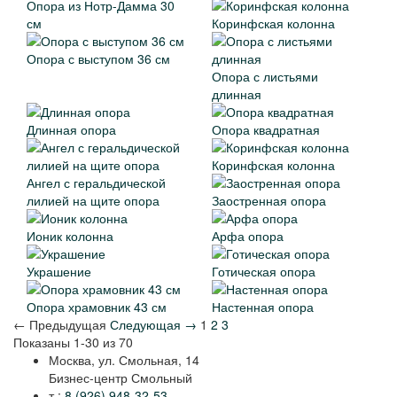
Опора из Нотр-Дамма 30
см
Коринфская колонна
Опора с выступом 36 см
Опора с листьями
длинная
Длинная опора
Опора квадратная
Коринфская колонна
Ангел с геральдической
лилией на щите опора
Заостренная опора
Ионик колонна
Арфа опора
Украшение
Готическая опора
Опора храмовник 43 см
Настенная опора
← Предыдущая
Следующая →
1
2
3
Показаны 1-30 из 70
Москва, ул. Смольная, 14
Бизнес-центр Смольный
т.:
8 (926) 948-32-53