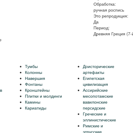
Обработка:
ручная роспись
Это репродукция:
Да
Период:
Древняя Греция (7-й
е
Тумбы
Доисторические
Колонны
артефакты
Навершия
Египетская
Фонтаны
цивилизация
в
Кронштейны
Ассирийские
Плитки и молдинги
месопотамские
Камины
вавилонские
Кариатиды
персидские
Греческие и
эллинистические
Римские и
этрусские