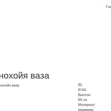
Гл
нохойя ваза
ID:
9124
Высота:
20 см
Материал:
керамика