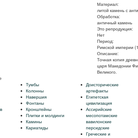
Материал:
литой камень с ант
Обработка:
античный камень
Это репродукция:
Нет
Период:
Римской империи (1-
Описание:
Точная копия древн
царя Македонии Фи
Великого.
е
Тумбы
Доисторические
Колонны
артефакты
Навершия
Египетская
Фонтаны
цивилизация
в
Кронштейны
Ассирийские
Плитки и молдинги
месопотамские
Камины
вавилонские
Кариатиды
персидские
Греческие и