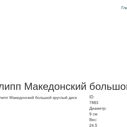
Гл
липп Македонский большой
ID:
7883
Диаметр:
9 см
Вес:
24.5