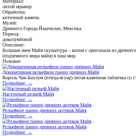
Материал:
литой мрамор
Обработка:
античный камень
Музей:
Древнего Города Йашчилан, Мексика
Период:
доколумбовой
Описание:
Большая змея Майя скульптура – копия с оригинала из древнег
(подземного мира майя) в наш мир.
Похожее
Декоративная рельефное панно древних Майя
Король Чан-Бахлум (птица-ягуар) литая каменная табличка со 
Подробнее
→
Настенный рельеф Майя
Подробнее
→
Рельефное панно древних ацтеков Майя
Подробнее
→
Рельефное панно древних ацтеков Майя
Подробнее
→