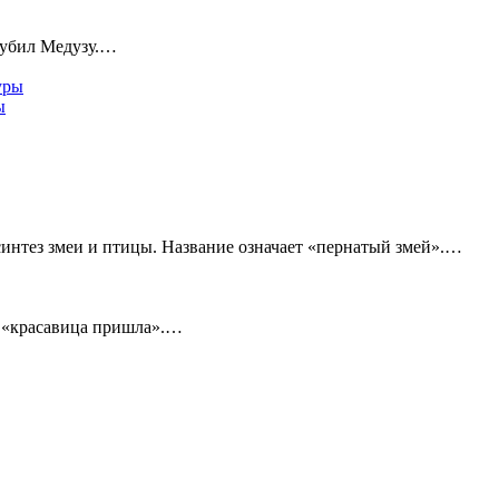
 убил Медузу.…
ы
синтез змеи и птицы. Название означает «пернатый змей».…
т «красавица пришла».…