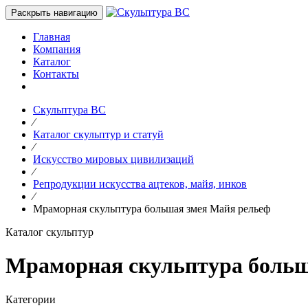
Раскрыть навигацию
Главная
Компания
Каталог
Контакты
Скульптура ВС
⁄
Каталог скульптур и статуй
⁄
Искусство мировых цивилизаций
⁄
Репродукции искусства ацтеков, майя, инков
⁄
Мраморная скульптура большая змея Майя рельеф
Каталог скульптур
Мраморная скульптура больш
Категории