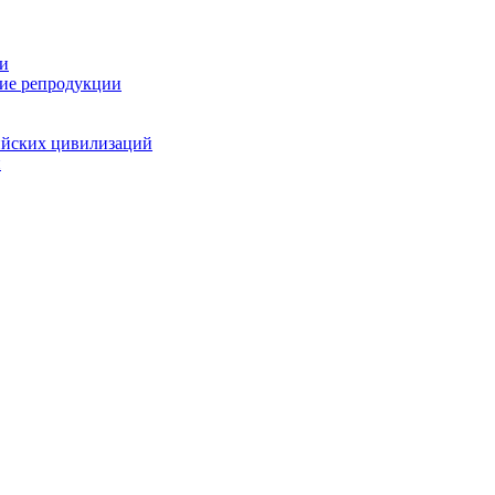
ии
кие репродукции
ийских цивилизаций
й