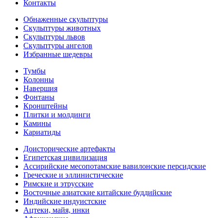
Контакты
Обнаженные скульптуры
Скульптуры животных
Скульптуры львов
Скульптуры ангелов
Избранные шедевры
Тумбы
Колонны
Навершия
Фонтаны
Кронштейны
Плитки и молдинги
Камины
Кариатиды
Доисторические артефакты
Египетская цивилизация
Ассирийские месопотамские вавилонские персидские
Греческие и эллинистические
Римские и этрусские
Восточные азиатские китайские буддийские
Индийские индуистские
Ацтеки, майя, инки