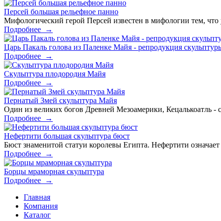
Персей большая рельефное панно
Мифологический герой Персей известен в мифологии тем, что
Подробнее
→
Царь Пакаль голова из Паленке Майя - репродукция скульптур
Подробнее
→
Скульптура плодородия Майя
Подробнее
→
Пернатый Змей скульптура Майя
Один из великих богов Древней Мезоамерики, Кецалькоатль - 
Подробнее
→
Нефертити большая скульптура бюст
Бюст знаменитой статуи королевы Египта. Нефертити означае
Подробнее
→
Борцы мраморная скульптура
Подробнее
→
Главная
Компания
Каталог