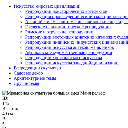
Искусство мировых цивилизаций
Репродукции доисторических артефактов
Репродукция произведений египетской цивилизац
Ассирийские месопотамские вавилонские персидс
Греческие и эллинистические репродукции
Римские и этрусские репродукции
Репродукции восточных азиатских китайских будд
Репродукции индийских индуистских цивилизаци
Репродукции искусства ацтеков, майя, инков
Африканские художественные репродукции
Репродукции христианского искусства
Репродукции искусства западной цивилизации
Репродукции скульптур
Садовые декор
Архитектурные темы
Другие темы
ID:
145
Высота:
49 см
Вес:
5